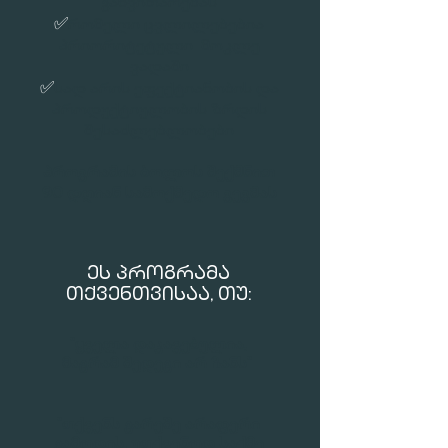
განვითარებას
✅
რომელი ცვლილებებია
პრიორიტეტული მოკლე
ვადაში
✅
სად არის ეფექტიანობის და
პროდუქტიულობის ზრდის
შესაძლებლობები
პროგრამის ბოლოს შექმნით
90 დღიან სამოქმედო გეგმას
ᲔᲡ ᲞᲠᲝᲒᲠᲐᲛᲐ
ᲗᲥᲕᲔᲜᲗᲕᲘᲡᲐᲐ, ᲗᲣ:
"ყველა დაკავებულია,
მაგრამ შედეგი არ ჩანს"
"თქვენს გარეშე არაფერი
გამოდის. უთქვენოდ საქმე