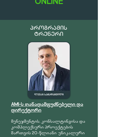
ONLINE
ᲞᲠᲝᲒᲠᲐᲛᲘᲡ
ᲢᲠᲔᲜᲔᲠᲘ
AMI-ს თანადამფუძნებელი და
დირექტორი
მენეჯმენტის, კონსალტინგისა და
კომპლექსური პროექტების
მართვის 20-წლიანი უნიკალური