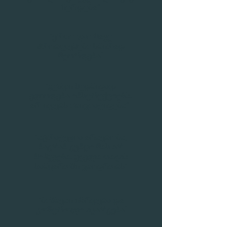
ჩერდება"
"ერთი და იმავე
პრობლემები ხშირად
მეორდება"
"გუნდი მუდმივად
ელოდება ინსტრუქციებს.
არ იღებს ინიციატივებს"
"სტრატეგია არსებობს,
მაგრამ გუნდი მას არ
მიჰყვება. ყველა თავის
სამყაროში ცხოვრობს"
"ბიზნესი იზრდება და
კონტროლი იკარგება"