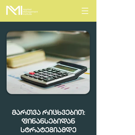
ᲛᲐᲠᲗᲕᲐ ᲠᲘᲪᲮᲕᲔᲑᲘᲗ:
ᲤᲘᲜᲐᲜᲡᲔᲑᲘᲓᲐᲜ
ᲡᲢᲠᲐᲢᲔᲒᲘᲐᲛᲓᲔ