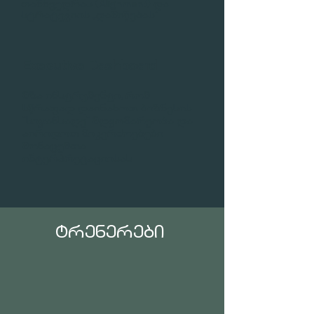
თანხვედრას (Alignment) და
სტრატეგიის „დამიწებას“
Executive Dashboard
მზა ინსტრუმენტი, რომ
სწრაფად დაინახოთ ბიზნესის
"სიჯანსაღე" მდგომარეობა და
აირიდოთ მიკერძოებები
მონაცემთა
ინტერპრეტაციისას
ᲢᲠᲔᲜᲔᲠᲔᲑᲘ