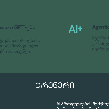
Agent
AI+
ustom GPT-ებს
შექმნი 
თქვენს საჭიროებასა
კომპლე
ობაზე მორეგბული
შესრულ
ი ასისტენტი.
ᲢᲠᲔᲜᲔᲠᲘ
AI პროდუქტების შემქმნ