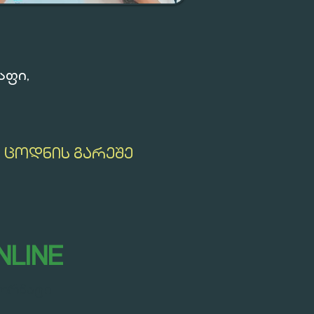
აფი,
 ᲪᲝᲓᲜᲘᲡ ᲒᲐᲠᲔᲨᲔ
NLINE
ორმატი