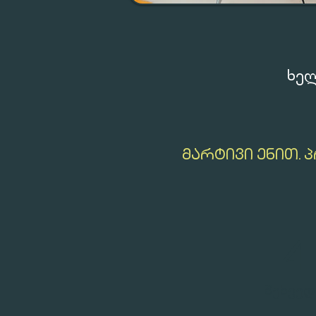
ხელ
ᲛᲐᲠᲢᲘᲕᲘ ᲔᲜᲘᲗ. 
4
შეხვე