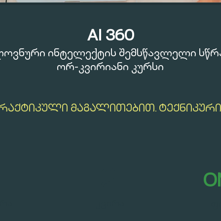
AI 360
ოვნური ინტელექტის შემსწავლელი სწრ
ორ-კვირიანი კურსი
ᲞᲠᲐᲥᲢᲘᲙᲣᲚᲘ ᲛᲐᲒᲐᲚᲘᲗᲔᲑᲘᲗ. ᲢᲔᲥᲜᲘᲙᲣᲠᲘ
2
O
დრა
კვირა
ფ